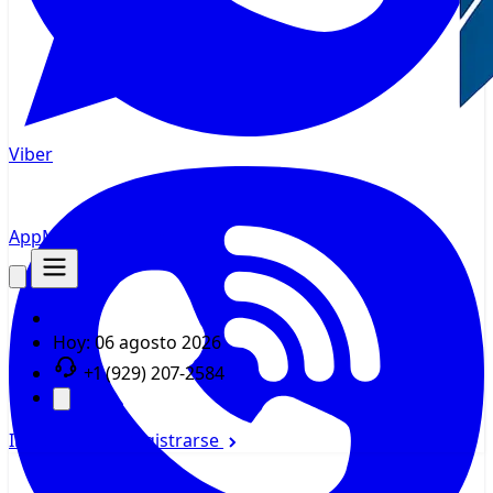
Viber
AppMsr
Rastreador
Hoy:
06 agosto 2026
+1 (929) 207-2584
Iniciar sesión
Registrarse