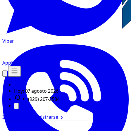
Viber
AppMsr
Rastreador
Hoy:
07 agosto 2026
+1 (929) 207-2584
Iniciar sesión
Registrarse